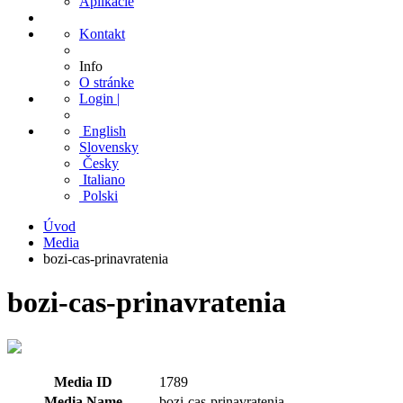
Aplikácie
Kontakt
Info
O stránke
Login |
English
Slovensky
Česky
Italiano
Polski
Úvod
Media
bozi-cas-prinavratenia
bozi-cas-prinavratenia
Media ID
1789
Media Name
bozi-cas-prinavratenia