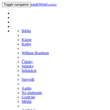
eagleWord
Toggle navigation
.online
Biblia
Kázne
Knihy
William Branham
Články
Stránky
Inšpirácie
Spevník
Audio
Na stiahnutie
Grafické
Médiá