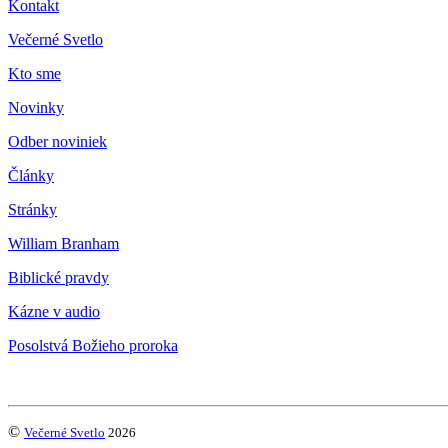
Kontakt
Večerné Svetlo
Kto sme
Novinky
Odber noviniek
Články
Stránky
William Branham
Biblické pravdy
Kázne v audio
Posolstvá Božieho proroka
©
Večerné Svetlo
2026