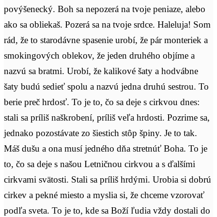
povýšenecký. Boh sa nepozerá na tvoje peniaze, alebo
ako sa obliekaš. Pozerá sa na tvoje srdce. Haleluja! Som
rád, že to starodávne spasenie urobí, že pár monteriek a
smokingových oblekov, že jeden druhého objíme a
nazvú sa bratmi. Urobí, že kalikové šaty a hodvábne
šaty budú sedieť spolu a nazvú jedna druhú sestrou. To
berie preč hrdosť. To je to, čo sa deje s cirkvou dnes:
stali sa príliš naškrobení, príliš veľa hrdosti. Pozrime sa,
jednako pozostávate zo šiestich stôp špiny. Je to tak.
Máš dušu a ona musí jedného dňa stretnúť Boha. To je
to, čo sa deje s našou Letničnou cirkvou a s ďalšími
cirkvami svätosti. Stali sa príliš hrdými. Urobia si dobrú
cirkev a pekné miesto a myslia si, že chceme vzorovať
podľa sveta. To je to, kde sa Boží ľudia vždy dostali do