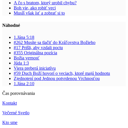
A čo s bratom, ktorý urobil chybu?
Boh vie, ako robiť veci
Musíš však ísť a zobrať si to
Náhodné
1.Jána 5:18
#262 Musíte sa tlačiť do Kráľovstva Božieho
#17 Prišli, aby vzdali poctu
#355 Originálna pozícia
Božia vernosť
Júda 1:3
Viera preberá iniciatívu
#59 Duch Boží hovorí o veciach, ktoré majú hodnotu
Zjednotení pod Jednou potvrdenou Vrchnosťou
1.Jána 2:10
Čas porovnávania
Kontakt
Večerné Svetlo
Kto sme