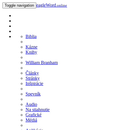
eagleWord
Toggle navigation
.online
Biblia
Kázne
Knihy
William Branham
Články
Stránky
Inšpirácie
Spevník
Audio
Na stiahnutie
Grafické
Médiá