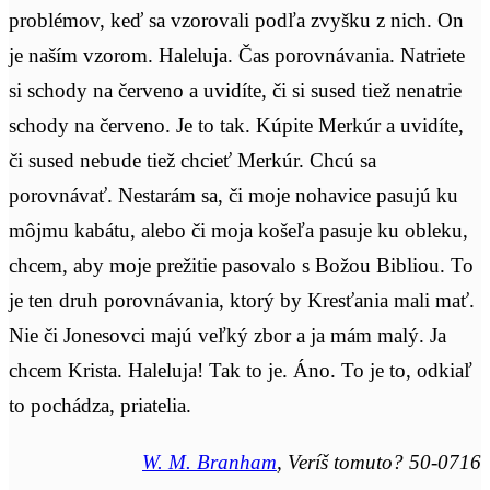
problémov, keď sa vzorovali podľa zvyšku z nich. On
je naším vzorom. Haleluja. Čas porovnávania. Natriete
si schody na červeno a uvidíte, či si sused tiež nenatrie
schody na červeno. Je to tak. Kúpite Merkúr a uvidíte,
či sused nebude tiež chcieť Merkúr. Chcú sa
porovnávať. Nestarám sa, či moje nohavice pasujú ku
môjmu kabátu, alebo či moja košeľa pasuje ku obleku,
chcem, aby moje prežitie pasovalo s Božou Bibliou. To
je ten druh porovnávania, ktorý by Kresťania mali mať.
Nie či Jonesovci majú veľký zbor a ja mám malý. Ja
chcem Krista. Haleluja! Tak to je. Áno. To je to, odkiaľ
to pochádza, priatelia.
W. M. Branham
, Veríš tomuto? 50-0716