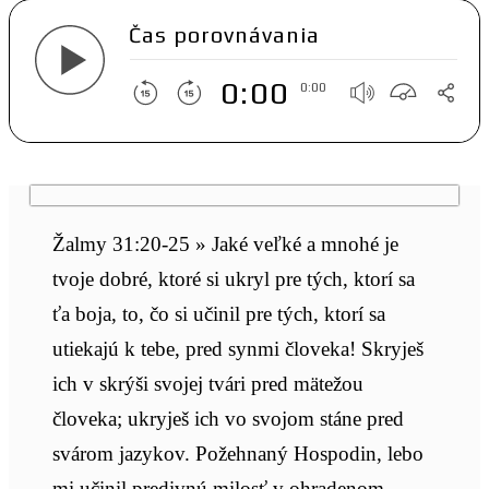
Čas porovnávania
0:00
0:00
Žalmy 31:20-25 » Jaké veľké a mnohé je
tvoje dobré, ktoré si ukryl pre tých, ktorí sa
ťa boja, to, čo si učinil pre tých, ktorí sa
utiekajú k tebe, pred synmi človeka! Skryješ
ich v skrýši svojej tvári pred mätežou
človeka; ukryješ ich vo svojom stáne pred
svárom jazykov. Požehnaný Hospodin, lebo
mi učinil predivnú milosť v ohradenom