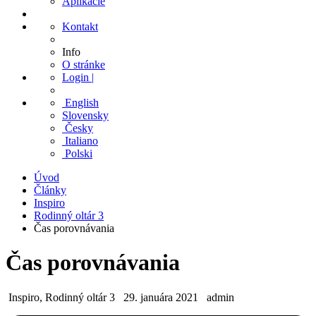
Aplikácie
Kontakt
Info
O stránke
Login |
English
Slovensky
Česky
Italiano
Polski
Úvod
Články
Inspiro
Rodinný oltár 3
Čas porovnávania
Čas porovnávania
Inspiro, Rodinný oltár 3
29. januára 2021
admin