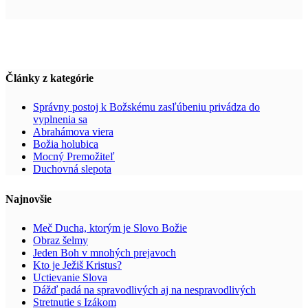
Články z kategórie
Správny postoj k Božskému zasľúbeniu privádza do
vyplnenia sa
Abrahámova viera
Božia holubica
Mocný Premožiteľ
Duchovná slepota
Najnovšie
Meč Ducha, ktorým je Slovo Božie
Obraz šelmy
Jeden Boh v mnohých prejavoch
Kto je Ježiš Kristus?
Uctievanie Slova
Dážď padá na spravodlivých aj na nespravodlivých
Stretnutie s Izákom